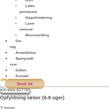
Bryn
Læbe
permanent
Vippefortætning
Laser
removal
Microneedling
Om
mig
Anmeldelser
Spørgsmål
svar
Galleri
Kontakt
Book tid
Opfyldning læber (6-8 uger)
2 timer