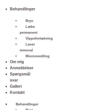
Videre
til
Behandlinger
indhold
Bryn
Læbe
permanent
Vippefortætning
Laser
removal
Microneedling
Om mig
Anmeldelser
Spørgsmål
svar
Galleri
Kontakt
Behandlinger